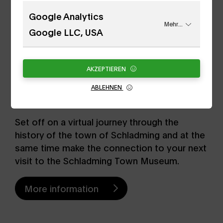
The historical character of the house has
Google Analytics
been preserved in the best possible way,
Mehr...
even a "brother's shop room" has been
Google LLC, USA
preserved almost unchanged and allows the
visitor to experience the living conditions of
past centuries.
AKZEPTIEREN
- Frugality, simplicity and practicality - "feel".
ABLEHNEN
Set off on a virtual journey through the
history of the town of Schladming and at the
same time make the connection to your next
visit to the Schladming Town Museum.
More information