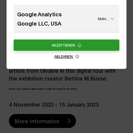
Google Analytics
Mehr...
Google LLC, USA
AKZEPTIEREN
ABLEHNEN
Experience the exhibited works of art by four
artists from Ukraine in this digital tour with
the exhibition curator Bettina M.Busse.
photo: Lucy Ivanova, Warm Optics, 2022, © Courtesy the artist
4 November 2022 - 15 January 2023
More Information