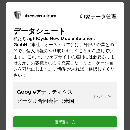
ウェットティッシュ
Theatermuseum Wien
印象
データ管理
データ送信
データシュート
私たちLightCyde New Media Solutions
GmbH（本社：オーストリア）は、外部の企業との
間で、個人情報のやり取りを行うことを希望してい
ハイテ
09.08
ます。 これは、ウェブサイトの運用には必要ありま
せんが、お客様とのより充実したコミュニケーショ
ンを可能にします。 ご希望があれば、選択してくだ
モルゲン
10.08
さい：
Googleアナリティクス
ユーバーモルゲン
11.08
もっと...
グーグル合同会社（米国
選手選考
ぞくねん