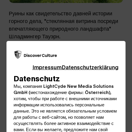
Руины как свидетельство давней истории
горного дела, "стеклянная витрина посреди
впечатляющего природного ландшафта"
Шладмингер Тауэрн.
Путешествие во времени, возвращающее
посетителей в прошлые времена, когда
прошлое было еще живо - все это можно
Impressum
Datenschutzerklärung
увидеть в Музее никеля в Хопфризене.
Datenschutz
Мы, компания LightCyde New Media Solutions
GmbH (местонахождение фирмы: Österreich),
хотим, чтобы при работе с внешними источниками
Уникальная реликвия, сама печь для
информации использовались персональные
данные. Это не является обязательным условием
выплавки никеля, становится главным
для работы с веб-сайтом, но позволяет нам
экспонатом музея. Здание музея -
осуществлять более активное взаимодействие с
спроектированное как витрина посреди
вами. Если вы желаете, предложите нам свой