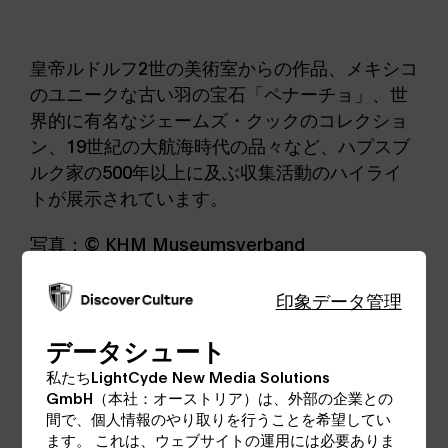
皇帝ルドルフ2世の美術室からの作品、メキシコ
のユニークな古い羽の宝石「ペナーチョ」、世
界的に有名なジェームズ・クックのコレクショ
ン、19世紀の大航海時代の品々など、ハプスブ
ルク家の500年以上に及ぶ収集活動のハイライ
トが展示されています。
写真：© KHM Museumsverband
印象
データ管理
ウェットティッシュ
データシュート
Weltmuseum Wien
私たちLightCyde New Media Solutions
GmbH（本社：オーストリア）は、外部の企業との
データ送信
間で、個人情報のやり取りを行うことを希望してい
ます。 これは、ウェブサイトの運用には必要ありま