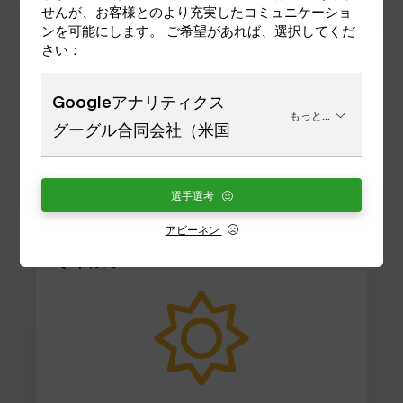
せんが、お客様とのより充実したコミュニケーショ
ンを可能にします。 ご希望があれば、選択してくだ
ハイテ
09.08
さい：
Googleアナリティクス
モルゲン
10.08
もっと...
グーグル合同会社（米国
ユーバーモルゲン
11.08
選手選考
アビーネン
ぞくねん