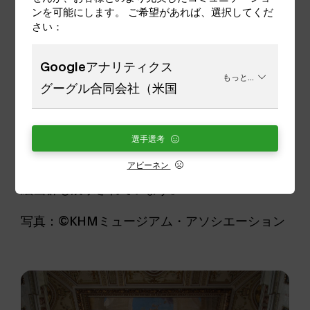
ンを可能にします。 ご希望があれば、選択してくだ
さい：
Googleアナリティクス
もっと...
グーグル合同会社（米国
アート＆カルチャー
選手選考
また、芸術的な大いなる楽しみは
大建築
また、
アビーネン
グスタフ・クリムトが携わった堂々たる階段の
絵画群も展示されています。
写真：©KHMミュージアム・アソシエーション