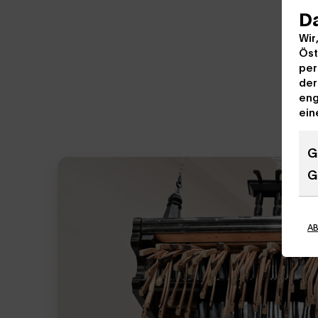
D
Wir
Öst
per
der
eng
ein
G
G
A