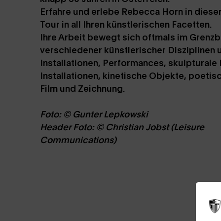
Erfahre und erlebe Rebecca Horn in dieser 
Tour in all Ihren künstlerischen Facetten.
Ihre Arbeit bewegt sich oftmals im Grenzb
verschiedener künstlerischer Disziplinen
Installationen, Performances, skulpturale
Installationen, kinetische Objekte, poetis
Film und Zeichnung.
Foto: © Gunter Lepkowski
Header Foto: © Christian Jobst (Leisure
Communications)