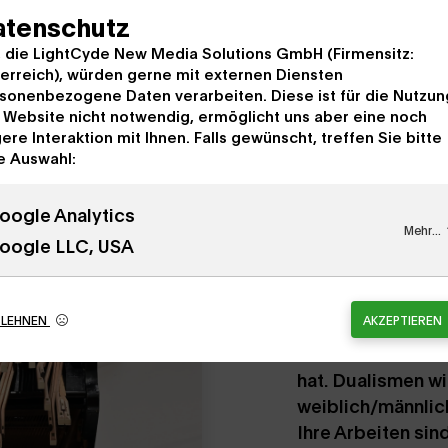
atenschutz
, die LightCyde New Media Solutions GmbH (Firmensitz:
erreich), würden gerne mit externen Diensten
sonenbezogene Daten verarbeiten. Diese ist für die Nutzun
 Website nicht notwendig, ermöglicht uns aber eine noch
ere Interaktion mit Ihnen. Falls gewünscht, treffen Sie bitte
e Auswahl:
oogle Analytics
Mehr...
Eine fac
oogle LLC, USA
Die Ausstellung 
BLEHNEN
AKZEPTIEREN
eigenen, symboli
mittlerweile fün
hat. Dualismen w
weiblich/männlich
Ihre Arbeiten si