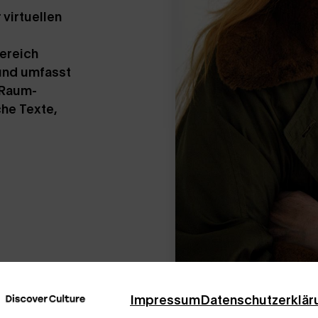
virtuellen
ereich
 und umfasst
 Raum-
che Texte,
Impressum
Datenschutzerklär