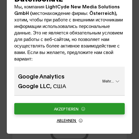
Datum wählen
Мы, компания LightCyde New Media Solutions
GmbH (местонахождение фирмы: Österreich),
хотим, чтобы при работе с внешними источниками
информации использовались персональные
Heute
08.08
данные. Это не является обязательным условием
для работы с веб-сайтом, но позволяет нам
осуществлять более активное взаимодействие с
вами. Если вы желаете, предложите нам свой
Morgen
09.08
вариант:
Google Analytics
Übermorgen
10.08
Mehr...
Google LLC, США
моргенс
AKZEPTIEREN
ABLEHNEN