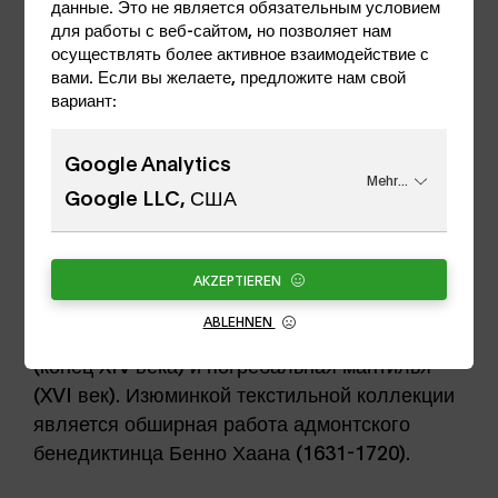
данные. Это не является обязательным условием
для работы с веб-сайтом, но позволяет нам
осуществлять более активное взаимодействие с
вами. Если вы желаете, предложите нам свой
Просмотр параментов высшего
вариант:
качества
Google Analytics
Впечатляющая подборка предметов из
Mehr...
Google LLC, США
параментской палаты монастыря
представлена в больших витринах и
ежегодно меняется.
AKZEPTIEREN
Среди этих богослужебных облачений
ABLEHNEN
разных эпох - так называемая гебхардсмитра
(конец XIV века) и погребальная мантилья
(XVI век). Изюминкой текстильной коллекции
является обширная работа адмонтского
бенедиктинца Бенно Хаана (1631-1720).