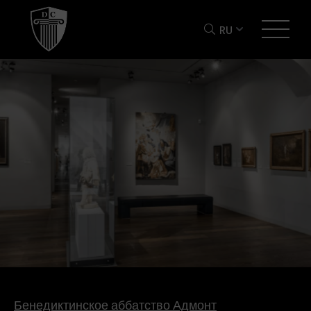
RU
Бенедиктинское аббатство Адмонт