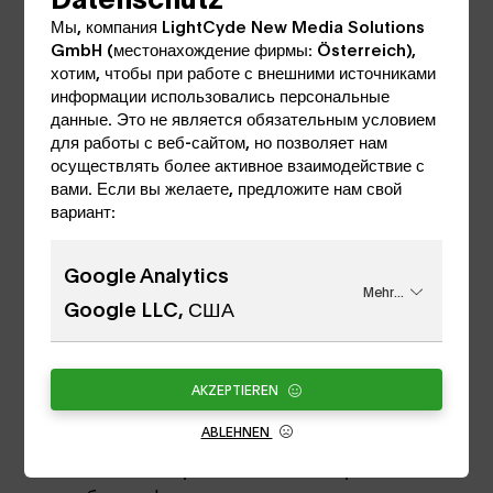
Мы, компания LightCyde New Media Solutions
Соли Киани Фото: © Ева Келети
GmbH (местонахождение фирмы: Österreich),
хотим, чтобы при работе с внешними источниками
информации использовались персональные
Для
Оссиан - Бунт
художник создал целый
данные. Это не является обязательным условием
комплекс новых работ, особенно работая в
для работы с веб-сайтом, но позволяет нам
области скульптуры с новыми материалами,
осуществлять более активное взаимодействие с
такими как веревка и бетон.
Оссиан - Бунт
вами. Если вы желаете, предложите нам свой
вариант:
это мультимедийный проект, сочетающий в
себе живопись, фотографию, скульптуру,
рисунок, найденные кадры, коллаж, звук и
Google Analytics
Mehr...
инсталляцию, но всегда отличающийся
Google LLC, США
определенной формальной строгостью и
сдержанной палитрой белого, черного и
серого цветов.
AKZEPTIEREN
ABLEHNEN
Как женщина и художник, обладающая
собственными правами, Киани переплетает