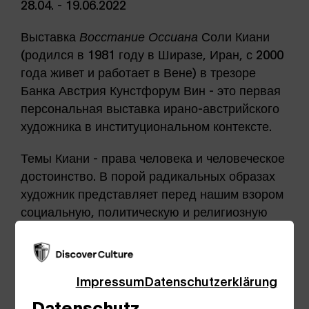
28.04. - 19.06.2022
Выставка
Восстание Оссиана
Соли Киани
(родился в 1981 году в Ширазе, Иран, с 2000
года живет и работает в Вене) в трезоре
Банка Австрия Кунстфорум Вин - это первая
персональная выставка ирано-австрийского
художника в институциональном контексте.
Темы Киани - права человека и человеческое
достоинство. В порой радикальных образах
художник представляет перед нашим взором
социальную, политическую и религиозную
повседневную реальность людей, не
желающих подчиняться режиму в исламском
Иране.
Impressum
Datenschutzerklärung
Datenschutz