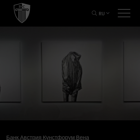
RU
Банк Австрия Кунстфорум Вена