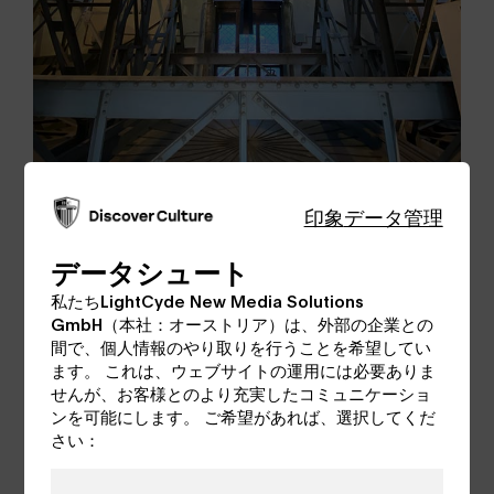
印象
データ管理
データシュート
私たちLightCyde New Media Solutions
GmbH（本社：オーストリア）は、外部の企業との
北側の塔の高さは68.3メートルで、プンメルリ
間で、個人情報のやり取りを行うことを希望してい
ンは聖シュテファン大聖堂の歴史を物語る堂々
ます。 これは、ウェブサイトの運用には必要ありま
としたものです。
せんが、お客様とのより充実したコミュニケーショ
ンを可能にします。 ご希望があれば、選択してくだ
さい：