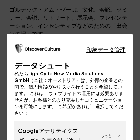
ゴルデック・アム・ゼーは、文化、会議、セミ
ナー、会議、リトリート、展示会、プレゼンテ
ーション、インセンティブなどのための「出会
いの場」です。
印象
データ管理
絵のように美しい城とのどかな環境は、あらゆ
る種類のイベントに理想的な舞台を提供しま
データシュート
す。ゴルデッグ城に来る理由は、数え上げれば
私たちLightCyde New Media Solutions
きりがありません。
GmbH（本社：オーストリア）は、外部の企業との
間で、個人情報のやり取りを行うことを希望してい
ます。 これは、ウェブサイトの運用には必要ありま
せんが、お客様とのより充実したコミュニケーショ
ンを可能にします。 ご希望があれば、選択してくだ
さい：
Googleアナリティクス
もっと...