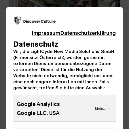
Impressum
Datenschutzerklärung
Datenschutz
Bestandsgeschichte
Wir, die LightCyde New Media Solutions GmbH
(Firmensitz: Österreich), würden gerne mit
Aus dem 14. und 15. Jh sind noch einige Hss.
externen Diensten personenbezogene Daten
und zahlreiche Inkunabeln vorhanden.
verarbeiten. Diese ist für die Nutzung der
Darüber hinaus gibt es Nachrichten über
Website nicht notwendig, ermöglicht uns aber
eine noch engere Interaktion mit Ihnen. Falls
Buchentlehnungen und die Namen einiger
gewünscht, treffen Sie bitte eine Auswahl:
Schreiber aus dem Wiltener Skriptorium.
Google Analytics
Mehr...
Google LLC, USA