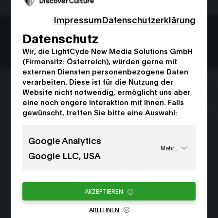
Impressum
Datenschutzerklärung
Datenschutz
Wir, die LightCyde New Media Solutions GmbH
Wir fördern
(Firmensitz: Österreich), würden gerne mit
externen Diensten personenbezogene Daten
österreichische
verarbeiten. Diese ist für die Nutzung der
Kunst & Kultur
Website nicht notwendig, ermöglicht uns aber
eine noch engere Interaktion mit Ihnen. Falls
gewünscht, treffen Sie bitte eine Auswahl:
Nimm Teil am
Digitalisierungssommer 2021
Google Analytics
Mehr...
Google LLC, USA
Jetzt Registrieren
AKZEPTIEREN
ABLEHNEN