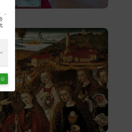
利），
必
此