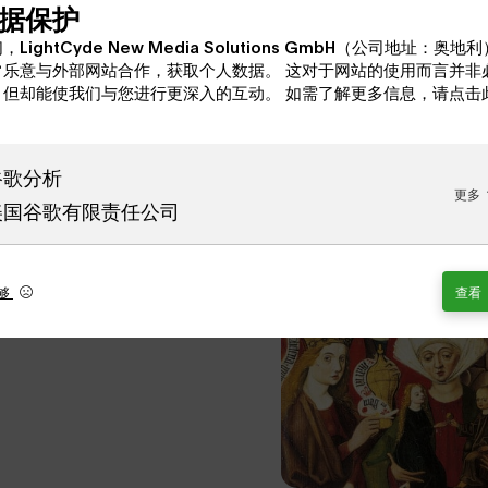
据保护
，LightCyde New Media Solutions GmbH（公司地址：奥地
常乐意与外部网站合作，获取个人数据。 这对于网站的使用而言并非
，但却能使我们与您进行更深入的互动。 如需了解更多信息，请点击
：
和修道院的中世纪晚期
谷歌分析
代可能已经有了同样的
更多
美国谷歌有限责任公司
拱门里，下面是一个地
在被尊称为受祝福者的
以早期哥特式风格重建了
够
查看