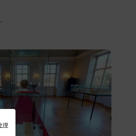
舌。
处理