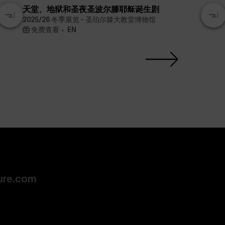
天堂、地狱和圣夜圣波尔滕耶稣诞生剧
2025/26 冬季展览 - 圣珀尔滕大教堂博物馆
免费查看
EN
ure.com