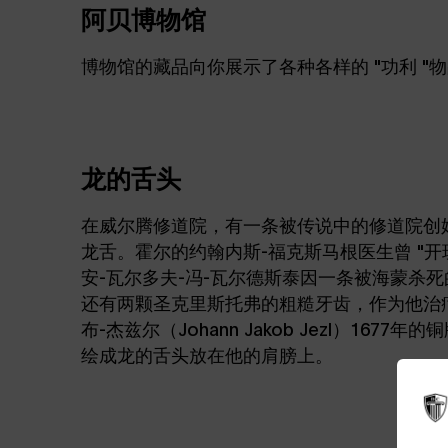
阿贝博物馆
博物馆的藏品向你展示了各种各样的 "功利 
龙的舌头
在威尔腾修道院，有一条被传说中的修道院创始人
龙舌。霍尔的约翰内斯-福克斯马根医生曾 "开
安-瓦尔多夫-冯-瓦尔德斯泰因一条被海蒙杀
还有两颗圣克里斯托弗的粗糙牙齿，作为他治
布-杰兹尔（Johann Jakob Jezl）167
绘成龙的舌头放在他的肩膀上。