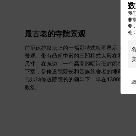
数
我们
非
要
最古老的寺院景观
处
前厄休拉祭坛上的一幅哥特式板画显示了教堂
景观。带有凸起中殿的三凹柱式大殿在罗马时
尺寸。在东边，一个高高的唱诗班封闭在三个
下室，是修道院院长和贵族施舍者的埋葬地。
韦尔纳修道院院长的领导下，早在1300年就
能
教堂。