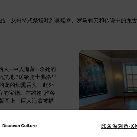
"物品：从哥特式祭坛叶到鼻烟盒、罗马剃刀和传说中的龙
--巨人海蒙--杀死的
玩笑地 "送给骑士弗洛里
死的龙的烟熏舌头，此外
疗的宝物。在约翰-雅各
7年的铜版画上，巨人海蒙被描
印象深刻
数据