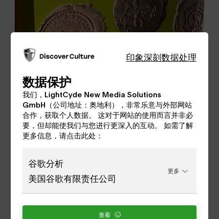
印象深刻
数据处理
数据保护
该建筑的使命一直履行到19世纪末（采矿活动结
我们，LightCyde New Media Solutions
束）。在最后的采矿结构解散后，该建筑被市政
GmbH（公司地址：奥地利），非常乐意与外部网站
府买下，从那时起，它就成为了社会上贫困人口
合作，获取个人数据。 这对于网站的使用而言并非必
的住宅楼。
要，但却能使我们与您进行更深入的互动。 如需了解
更多信息，请点击此处：
在市议会决定通过建立城市博物馆来赋予这所房
子永久的功能后，1987-1989年进行了全面翻
谷歌分析
修。1989年7月，作为博物馆开放。
更多
美国谷歌有限责任公司
更多信息
查看