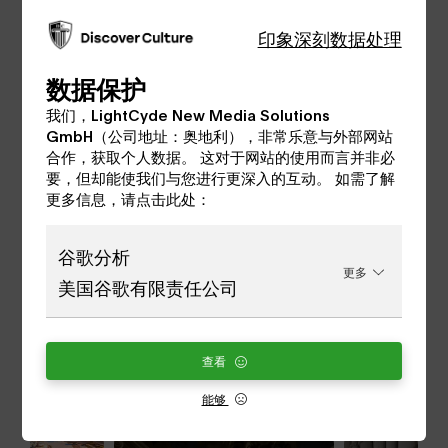
阿德蒙的本笃会修道院，正式名称是圣布拉修斯
印象深刻
数据处理
祖阿德蒙的本笃会修道院，位于奥地利的阿德蒙
市镇。它于1074年由萨尔茨堡大主教格布哈德
数据保护
（Gebhard）创建，因此是施蒂利亚州现存最古
我们，LightCyde New Media Solutions
老的修道院。它位于Gesäuse国家公园的入口
GmbH（公司地址：奥地利），非常乐意与外部网站
处。
合作，获取个人数据。 这对于网站的使用而言并非必
要，但却能使我们与您进行更深入的互动。 如需了解
更多信息，请点击此处：
了解更多
谷歌分析
更多
修道院拥有世界上最大的修道院图书馆和一个现
美国谷歌有限责任公司
代博物馆，它展示了巴洛克和当代建筑、中世纪
至今的艺术、自然历史博物馆、早期手稿和印刷
品、特别展览和其他产品。
查看
能够