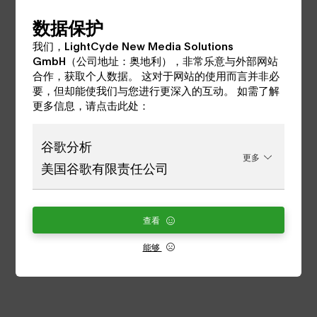
数据保护
我们，LightCyde New Media Solutions
GmbH（公司地址：奥地利），非常乐意与外部网站
这位艺术家在他的装置和艺术电影中探索这些问
合作，获取个人数据。 这对于网站的使用而言并非必
题，并在与Sophie de la Fuente的对话中向我们
要，但却能使我们与您进行更深入的互动。 如需了解
解释了为什么时间的主题让他如此着迷。
更多信息，请点击此处：
请加入我们的数字展览之旅，参观位于维也纳奥
地利银行艺术博物馆的 "凯-沃科维亚克：永恒的
谷歌分析
更多
现在 "展览。
美国谷歌有限责任公司
更多信息
查看
图片：Kay Walkowiak，《时间的痕迹》，2021年。2K视频，2.39：1，60分钟，彩色，立体声。提供。
Kay Walkowiak & Galerie Zeller van Almsick, Vienna © Bildrecht Wien
能够