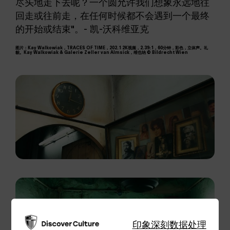
尽头地走下去呢？一个圆允许我们想象永远地往
回走或往前走，在任何时候都不会遇到一个最终
的开始或结束"。- 凯-沃科维亚克
图片：Kay Walkowiak，TRACES OF TIME，202.1 2K视频，2.39:1，60分钟，彩色，立体声。礼
貌。Kay Walkowiak & Galerie Zeller van Almsick，维也纳 © Bildrecht Wien
印象深刻
数据处理