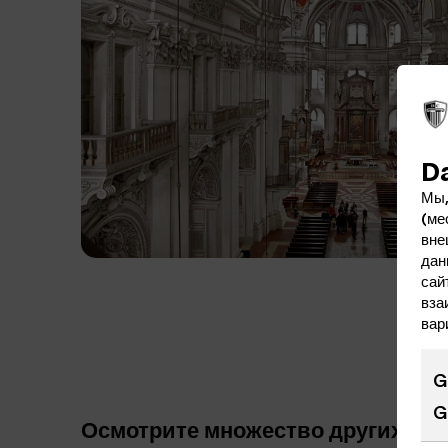
D
Мы,
(ме
вне
дан
сай
вза
вар
G
G
Осмотрите множество других мес