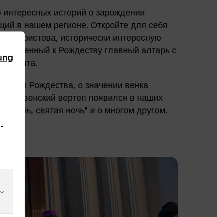
 интересных историй о зарождении
ций в нашем регионе. Откройте для себя
тва Христова, исторически интересную
 украшенный к Рождеству главный алтарь с
ung
 Адвента.
ждении Рождества, о значении венка
Рождественский вертеп появился в наших
ая ночь, святая ночь" и о многом другом.
-