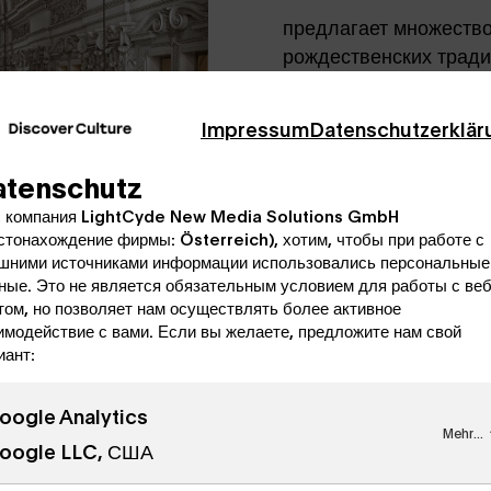
предлагает множество
рождественских тради
местную сцену Рождес
крестильную купель и
Impressum
Datenschutzerklär
оригинальным венком
atenschutz
Вы узнаете о происхо
 компания LightCyde New Media Solutions GmbH
Адвента, о том, как 
стонахождение фирмы: Österreich), хотим, чтобы при работе с
гостиных, о песне "Тих
шними источниками информации использовались персональные
ные. Это не является обязательным условием для работы с веб
том, но позволяет нам осуществлять более активное
имодействие с вами. Если вы желаете, предложите нам свой
иант:
oogle Analytics
Mehr...
oogle LLC, США
т вокруг собора