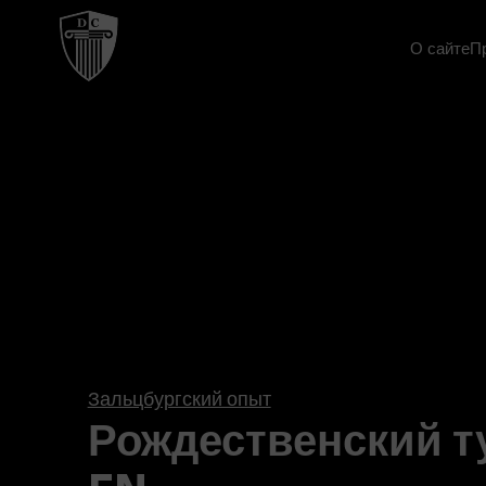
О сайте
П
Зальцбургский опыт
Рождественский ту
EN