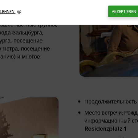
нке Зальцбурга
BLEHNEN
AKZEPTIEREN
скурсия по городу,
ьшие частные группы,
рода Зальцбурга,
урга, посещение
о Петра, посещение
ланию) и многое
Продолжительность э
Место встречи: Рожд
информационный сте
Residenzplatz 1