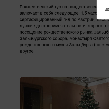
Рождественский тур на рождественском ры
A
включает в себя следующее: 1,5 часовая эк
сертифицированный гид по Австрии, небол
лучшие достопримечательности старого го
посещение рождественского рынка Зальцб
Зальцбургского собора, монастыря Святог
рождественского музея Зальцбурга (по же
другое.