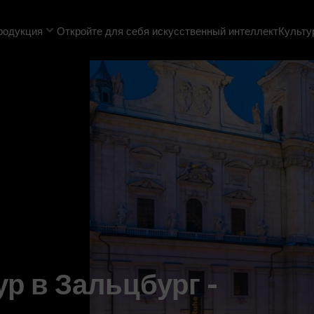
родукция
Откройте для себя искусственный интеллект
Культу
р в Зальцбург -