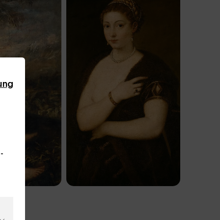
ung
-