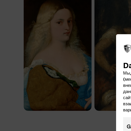
D
Мы,
(ме
вне
дан
сай
вза
вар
G