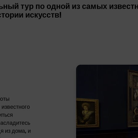
ьный тур по одной из самых извест
тории искусств!
боты
 известного
иться
Насладитесь
я из дома, и