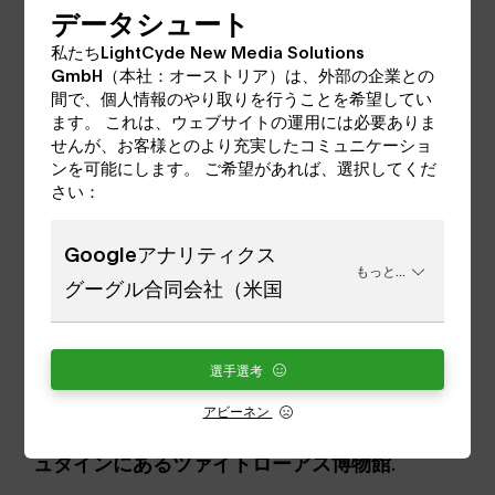
データシュート
私たちLightCyde New Media Solutions
GmbH（本社：オーストリア）は、外部の企業との
間で、個人情報のやり取りを行うことを希望してい
ます。 これは、ウェブサイトの運用には必要ありま
せんが、お客様とのより充実したコミュニケーショ
ンを可能にします。 ご希望があれば、選択してくだ
さい：
Googleアナリティクス
もっと...
グーグル合同会社（米国
選手選考
バーチャルツアーで、次の訪問のための食欲を
アビーネン
刺激してください。
ラムサウ・アム・ダッハシ
ュタインにあるツァイトローアス博物館
.