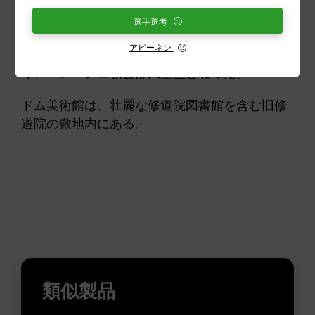
選手選考
1784年、ヨーゼフ2世によって修道院は解散さ
アビーネン
れた。修道院はザンクト・ペルテン司教座とな
り、コレージュ教会は大聖堂となった。
ドム美術館は、壮麗な修道院図書館を含む旧修
道院の敷地内にある。
類似製品