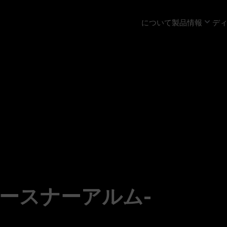
について
製品情報
ディ
ースナーアルム-