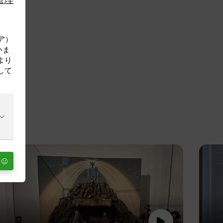
リア）
いま
より
して