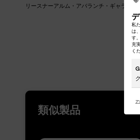
リースナーアルム・アバランチ・ギャラリー
デ
私た
は
す
充
く
G
ア
類似製品