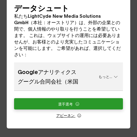
ウォールゲート
データシュート
私たちLightCyde New Media Solutions
武器庫の門からの道は、近くの城壁の門を通ります。
GmbH（本社：オーストリア）は、外部の企業との
壁門の門壁は、緑泥石スレートでできています。
間で、個人情報のやり取りを行うことを希望してい
ます。 これは、ウェブサイトの運用には必要ありま
せんが、お客様とのより充実したコミュニケーショ
ブリッジゲート
ンを可能にします。 ご希望があれば、選択してくだ
さい：
跳ね橋のある橋のゲート。上階には橋のチェーンウイ
Googleアナリティクス
ンチがある。
もっと...
グーグル合同会社（米国
橋のゲートを過ぎると、城のもう一つのレベルに到達
し、そこからは東に広がるカリンシアの雄大な景色を
選手選考
見渡すことができます。
アビーネン