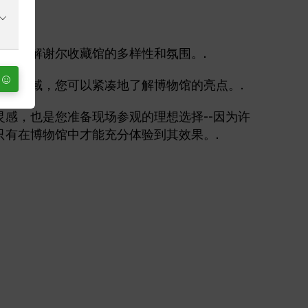
初步了解谢尔收藏馆的多样性和氛围。.
主题区域，您可以紧凑地了解博物馆的亮点。.
灵感，也是您准备现场参观的理想选择--因为许
只有在博物馆中才能充分体验到其效果。.