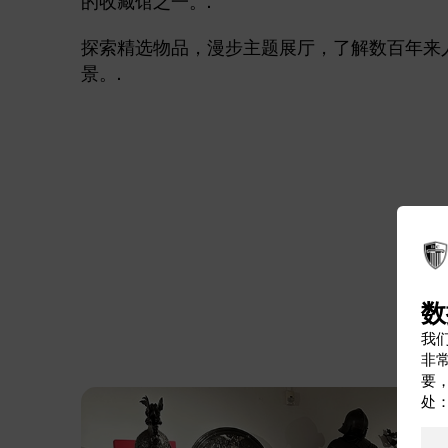
探索精选物品，漫步主题展厅，了解数百年来
景。.
数
我们
非
要
处