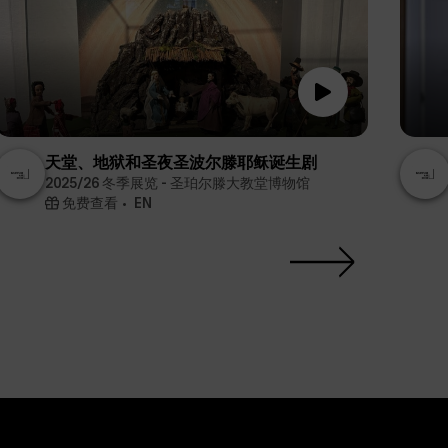
天堂、地狱和圣夜圣波尔滕耶稣诞生剧
2025/26 冬季展览 - 圣珀尔滕大教堂博物馆
免费查看
EN