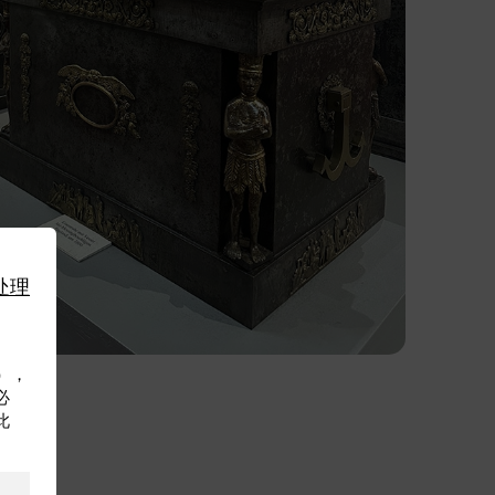
处理
利），
必
此