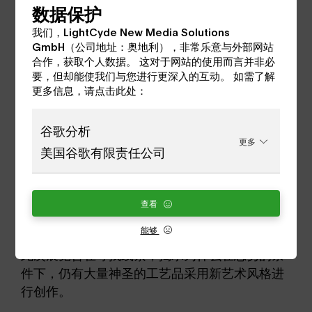
数据保护
我们，LightCyde New Media Solutions
GmbH（公司地址：奥地利），非常乐意与外部网站
合作，获取个人数据。 这对于网站的使用而言并非必
要，但却能使我们与您进行更深入的互动。 如需了解
更多信息，请点击此处：
谷歌分析
更多
圣波尔滕教堂博物馆举办的教堂新艺术展
美国谷歌有限责任公司
神圣的新艺术 "展览是圣波尔滕教堂博物馆
（Museum am Dom St.在维也纳首次举办奥地
查看
利教会新艺术展 100 多年后，该博物馆将重点放
能够
在传统艺术观与开放的时代精神之间的矛盾上。
此次展览旨在寻找线索，揭示为什么在恶劣的条
件下，仍有大量神圣的工艺品采用新艺术风格进
行创作。