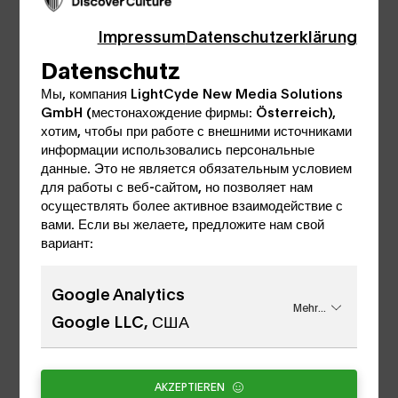
Impressum
Datenschutzerklärung
Datenschutz
Ворота в стене
Мы, компания LightCyde New Media Solutions
GmbH (местонахождение фирмы: Österreich),
Тропинка от ворот оружейной палаты ведет через
хотим, чтобы при работе с внешними источниками
информации использовались персональные
расположенные рядом Стенные ворота. Стены
данные. Это не является обязательным условием
ворот Стены сделаны из хлоритового сланца.
для работы с веб-сайтом, но позволяет нам
осуществлять более активное взаимодействие с
вами. Если вы желаете, предложите нам свой
вариант:
Ворота моста
Google Analytics
Ворота моста с разводным мостом. Цепная
Mehr...
Google LLC, США
лебедка для моста находится на верхнем этаже.
После ворот моста вы попадаете на другой
AKZEPTIEREN
уровень замка, откуда открывается вид на