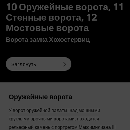
10 Оружейные ворота, 11
Стенные ворота, 12
Мостовые ворота
Ворота замка Хохостервиц
Заглянуть
Оружейные ворота
У ворот оружейной палаты, над мощными
круглыми арочными воротами, находится
рельефный камень с портретом Максимилиана III