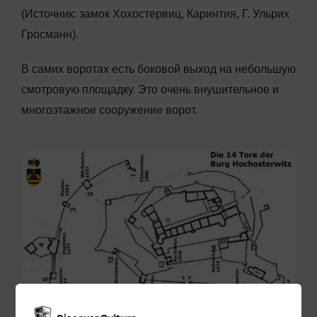
(Источник: замок Хохостервиц, Каринтия, Г. Ульрих
Гросманн).
В самих воротах есть боковой выход на небольшую
смотровую площадку. Это очень внушительное и
многоэтажное сооружение ворот.