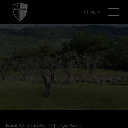
RU
Банк Австрия Кунстфорум Вена