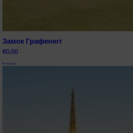
Замок Графенегг
€
0,00
В корзину