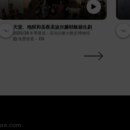
天堂、地狱和圣夜圣波尔滕耶稣诞生剧
2025/26 冬季展览 - 圣珀尔滕大教堂博物馆
免费查看
EN
ure.com