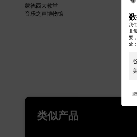
蒙德西大教堂
音乐之声博物馆
数
我们
非
要
处
能
类似产品