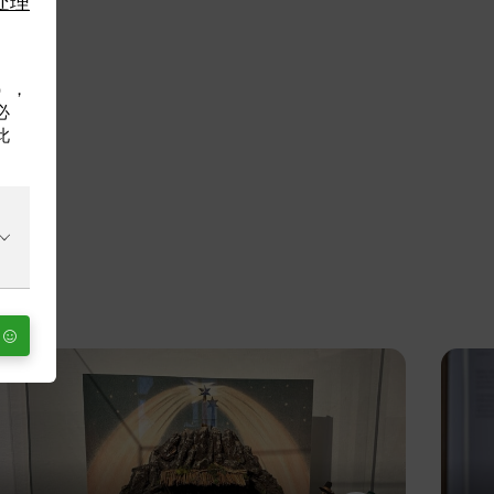
利），
必
此