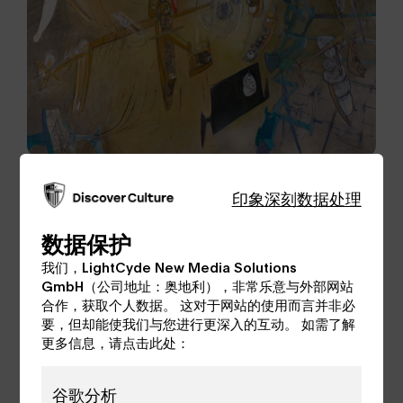
在数字之旅的第三部分，我们将与
印象深刻
数据处理
"Rubikon"（2022 年）的导演兼编剧玛格达莱娜-
劳里奇（Magdalena Lauritsch）一起，领略马
数据保护
塔的多维宇宙，了解他如何利用与科学家的密切
我们，LightCyde New Media Solutions
联系来创造潜在的未来场景，甚至在科幻小说领
GmbH（公司地址：奥地利），非常乐意与外部网站
域取得突破。
合作，获取个人数据。 这对于网站的使用而言并非必
要，但却能使我们与您进行更深入的互动。 如需了解
更多信息，请点击此处：
图片：Roberto Matta Les Témoins de l'univers，© Roberto Matta 地产，Bildrecht Wien 2024
谷歌分析